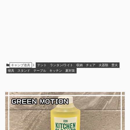
キャンプ道具
テント
ランタン/ライト
収納
チェア
火器類
焚火
寝具
スタンド
テーブル
キッチン
夏対策