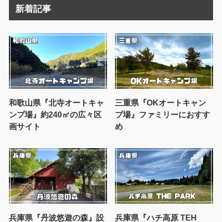
新着記事
和歌山県『北寺オートキャ
三重県『OKオートキャン
ンプ場』約240㎡の広々区
プ場』ファミリーにおすす
画サイト
め
兵庫県『丹波悠遊の森』設
兵庫県『ハチ高原 TEH