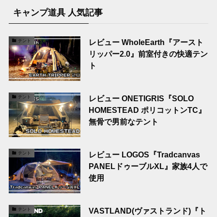
キャンプ道具 人気記事
レビュー WholeEarth『アースト
テント
リッパー2.0』前室付きの快適テン
ト
レビュー ONETIGRIS『SOLO
テント
HOMESTEAD ポリコットンTC』
無骨で男前なテント
レビュー LOGOS『Tradcanvas
テント
PANELドゥーブルXL』家族4人で
使用
VASTLAND(ヴァストランド)『ト
テント