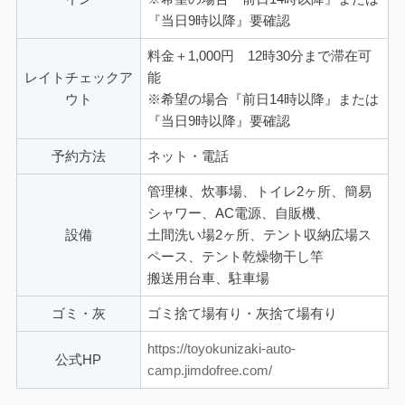
『当日9時以降』要確認
料金＋1,000円 12時30分まで滞在可
レイトチェックア
能
ウト
※希望の場合『前日14時以降』または
『当日9時以降』要確認
予約方法
ネット・電話
管理棟、炊事場、トイレ2ヶ所、簡易
シャワー、AC電源、自販機、
設備
土間洗い場2ヶ所、テント収納広場ス
ペース、テント乾燥物干し竿
搬送用台車、駐車場
ゴミ・灰
ゴミ捨て場有り・灰捨て場有り
https://toyokunizaki-auto-
公式HP
camp.jimdofree.com/