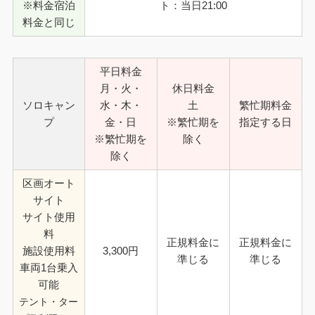
※料金宿泊
ト：当日21:00
料金と同じ
平日料金
月・火・
休日料金
ソロキャン
水・木・
土
繁忙期料金
プ
金・日
※繁忙期を
指定する日
※繁忙期を
除く
除く
区画オート
サイト
サイト使用
料
正規料金に
正規料金に
施設使用料
3,300円
準じる
準じる
車両1台乗入
可能
テント・ター