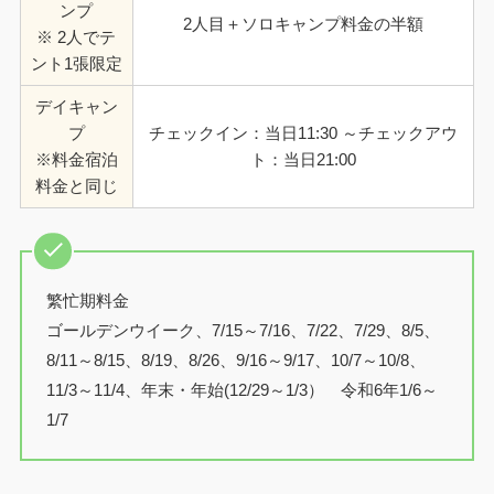
ンプ
2人目＋ソロキャンプ料金の半額
※ 2人でテ
ント1張限定
デイキャン
プ
チェックイン：当日11:30 ～チェックアウ
※料金宿泊
ト：当日21:00
料金と同じ
繁忙期料金
ゴールデンウイーク、7/15～7/16、7/22、7/29、8/5、
8/11～8/15、8/19、8/26、9/16～9/17、10/7～10/8、
11/3～11/4、年末・年始(12/29～1/3） 令和6年1/6～
1/7